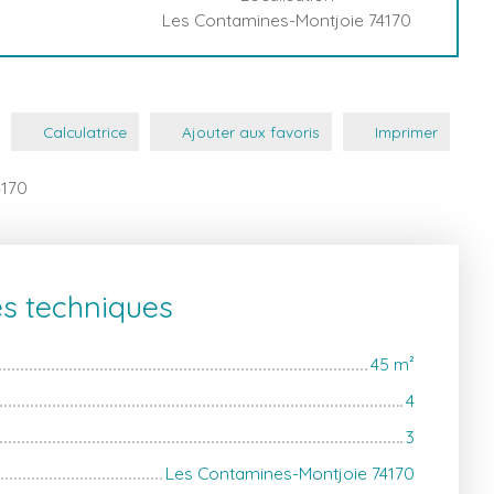
Les Contamines-Montjoie 74170
Calculatrice
Ajouter aux favoris
Imprimer
4170
es techniques
45
m²
4
3
Les Contamines-Montjoie 74170