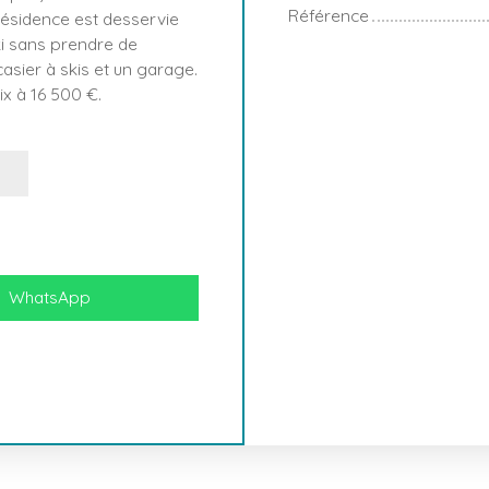
Référence
 résidence est desservie
ski sans prendre de
asier à skis et un garage.
ix à 16 500 €.
WhatsApp