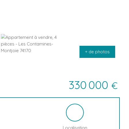
+ de photos
330 000
€
Localisation