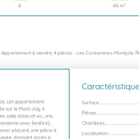
4
45
m²
Appartement à vendre, 4 pièces - Les Contamines-Montjoie 7
Caractéristiqu
sse, cet appartement
Surface
 sur le Mont Joly. Il
Pièces
 salle d'eau et wc, une
pendante avec fenêtre),
Chambres
avec placard, une pièce à
Localisation
quipée, donnant accès à