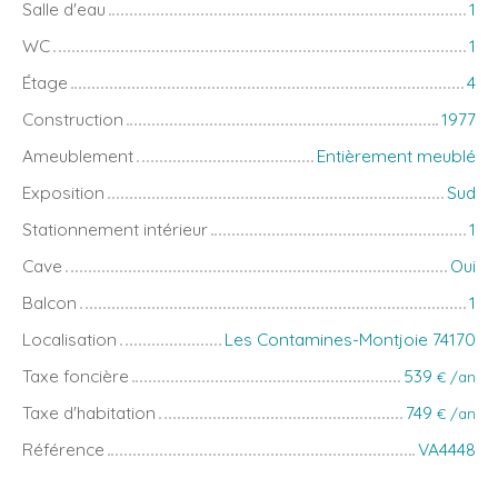
Salle d'eau
1
WC
1
Étage
4
Construction
1977
Ameublement
Entièrement meublé
Exposition
Sud
Stationnement intérieur
1
Cave
Oui
Balcon
1
Localisation
Les Contamines-Montjoie 74170
Taxe foncière
539
€ /an
Taxe d'habitation
749
€ /an
Référence
VA4448