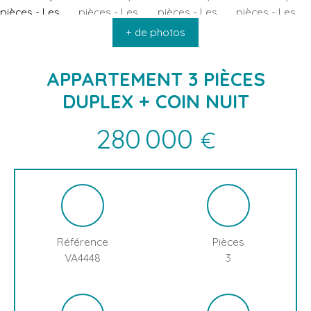
ACCUEIL
ACHETER
VENDRE
INFOS & ACTUALITÉS
L
+ de photos
APPARTEMENT 3 PIÈCES
DUPLEX + COIN NUIT
280 000
€
Référence
Pièces
VA4448
3