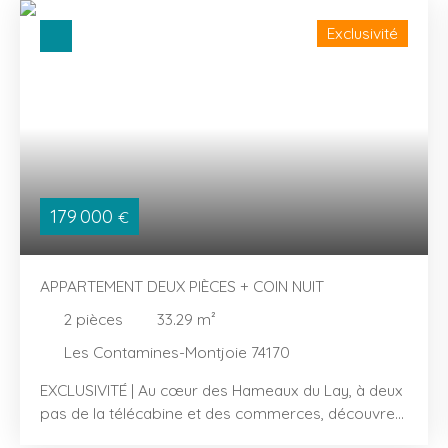
Exclusivité
179 000
€
APPARTEMENT DEUX PIÈCES + COIN NUIT
2
pièces
33.29
m²
Les Contamines-Montjoie 74170
EXCLUSIVITÉ | Au cœur des Hameaux du Lay, à deux
pas de la télécabine et des commerces, découvrez
cet appartement de 33,29 m² Loi Carrez offrant un