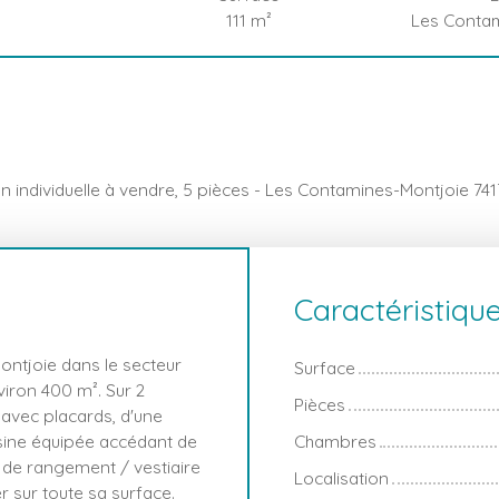
111
m²
Les Contam
n individuelle à vendre, 5 pièces - Les Contamines-Montjoie 74
Caractéristiqu
ntjoie dans le secteur
Surface
nviron 400 m². Sur 2
Pièces
 avec placards, d'une
isine équipée accédant de
Chambres
e de rangement / vestiaire
Localisation
 sur toute sa surface.