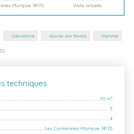
ines-Montjoie 74170
Visite virtuelle
Calculatrice
Ajouter aux favoris
Imprimer
170
es techniques
111
m²
5
4
Les Contamines-Montjoie 74170