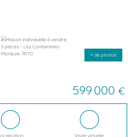
+ de photos
599 000
€
ocalisation
Visite virtuelle