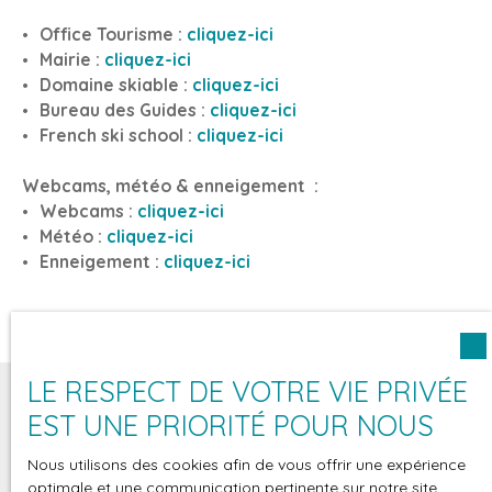
Office Tourisme :
cliquez-ici
Mairie :
cliquez-ici
Domaine skiable :
cliquez-ici
Bureau des Guides :
cliquez-ici
French ski school :
cliquez-ici
Webcams, météo & enneigement :
Webcams :
cliquez-ici
Météo :
cliquez-ici
Enneigement :
cliquez-ici
LE RESPECT DE VOTRE VIE PRIVÉE
EST UNE PRIORITÉ POUR NOUS
Nous utilisons des cookies afin de vous offrir une expérience
Vous souhaitez investir aux
optimale et une communication pertinente sur notre site.