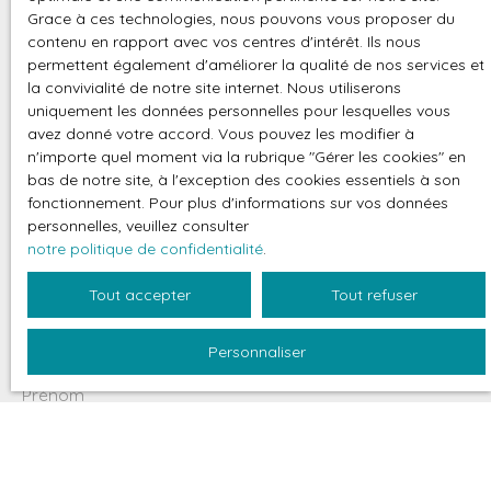
Grace à ces technologies, nous pouvons vous proposer du
Contamines-Montjoie ?
contenu en rapport avec vos centres d'intérêt. Ils nous
Contactez-nous
permettent également d'améliorer la qualité de nos services et
la convivialité de notre site internet. Nous utiliserons
uniquement les données personnelles pour lesquelles vous
avez donné votre accord. Vous pouvez les modifier à
+33 4 50 47 07 36
n'importe quel moment via la rubrique ″Gérer les cookies″ en
bas de notre site, à l'exception des cookies essentiels à son
fonctionnement. Pour plus d'informations sur vos données
232 chemin des Hameaux du Lay
personnelles, veuillez consulter
74170 LES CONTAMINES MONTJOIE
notre politique de confidentialité
.
Tout accepter
Tout refuser
Personnaliser
Prénom
Nom