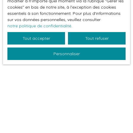
modifier à n'importe quel moment via la rubrique ″Gérer les
cookies″ en bas de notre site, à l'exception des cookies
essentiels à son fonctionnement. Pour plus d'informations
Je recherche un bien
sur vos données personnelles, veuillez consulter
notre politique de confidentialité
.
Vente appartement Les Contamines-Montjoie
Tout accepter
Tout refuser
(74170)
Vente chalet Les Contamines-Montjoie (74170)
Personnaliser
Je suis propriétaire
Estimez votre bien
Espace vendeur
Vendre avec nous
Nous contacter