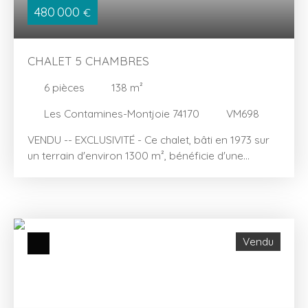
village.
480 000
€
CHALET 5 CHAMBRES
6
pièces
138
m²
Les Contamines-Montjoie 74170
VM698
VENDU -- EXCLUSIVITÉ - Ce chalet, bâti en 1973 sur
un terrain d'environ 1300 m², bénéficie d'une
exposition Sud et Est et d'une vue dégagée sur les
montagnes et le village. Vous serez séduit par son
cadre champêtre au milieu des prairies. Vous
pourrez également profiter d'un jardin arboré
où coule un bassin en bois typiquement Haut-
Vendu
Savoyard. Une surface intérieure totale de 137. 5 m²
environ vous permettra d'accueillir famille et amis,
jusqu'à 11 personnes confortablement installées.
Le chalet comprend 3 niveaux : - Le niveau inférieur