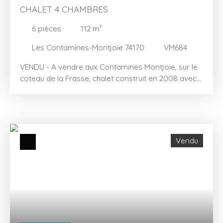
imitation parquet, wc suspendu, receveur de
CHALET 4 CHAMBRES
douche extra plat avec parois vitrées... La norme
thermique RT 2012 garantie de hautes
6
pièces
112
m²
performances énergétiques. Illustrations non
Les Contamines-Montjoie 74170
VM684
contractuelles.
VENDU - A vendre aux Contamines Montjoie, sur le
coteau de la Frasse, chalet construit en 2008 avec
des matériaux et prestations de haute qualité. D'une
surface intérieure totale d'environ 112 m² (y compris
la buanderie et le garage), il se compose d'une
entrée avec placards, de quatre chambres dont
une avec salle de bain privative, d'une seconde
Vendu
salle de bain, de deux toilettes séparés, de la pièce
à vivre avec cuisine / coin repas / salon cheminée,
d'un espace détente avec jaccuzzi et douche, d'une
buanderie et d'un garage. Un large balcon /
terrasse accessible depuis le coin repas, en partie
couvert, bénéficie d'une exposition sud-ouest et
d'une vue dégagée sur le massif du Mont-Joly et le