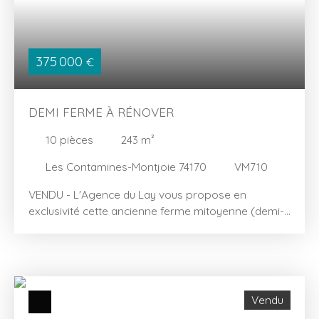
se compose d'une chambre dortoir composée de
4 couchages, d'une salle d'eau ainsi que d'une
grande cave. - Le niveau intermédiaire comprend
une vaste entrée, un séjour / salon avec un coin TV
375 000
€
face à la cheminée, un grand balcon et une cuisine
indépendante avec cellier. - L'étage supérieur
comprend une salle de bains, un WC séparé et
DEMI FERME À RÉNOVER
4 chambres dont 2 sont jumelles. Les tomettes en
terre cuite dans le séjour, le style de construction et
10
pièces
243
m²
son environnement préservé feront de ce chalet
Les Contamines-Montjoie 74170
VM710
votre véritable coup de cœur. À visiter sans
hésitation !
VENDU - L'Agence du Lay vous propose en
exclusivité cette ancienne ferme mitoyenne (demi-
ferme) située dans l'authentique hameau du Cugnon
aux Contamines-Montjoie. Bâtie sur 3 niveaux sur
un terrain de 415 m², elle développe une superficie
d'environ 243 m² habitables, auxquels s'ajoutent
environ 38 m² de pièces techniques (cave, atelier,
Vendu
chaufferie) et environ 46 m² de greniers non