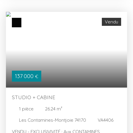
grand balcon, du salon convertible en chambre
grâce à une cloison coulissante, et d'une salle d'eau
avec wc. L'appartement est vendu meublé avec un
Vendu
casier à skis et un parking privatif extérieur.
137 000
€
STUDIO + CABINE
1
pièce
26.24
m²
Les Contamines-Montjoie 74170
VA4406
VENDU - EXCLUSIVIVITÉ : Aux CONTAMINES