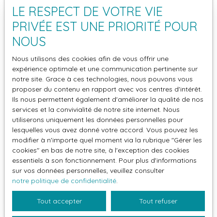
chaufferie / buanderie et cave). Bâti sur un terrain
LE RESPECT DE VOTRE VIE
de 902 m², il comprend au rez inférieur une entrée,
Vendu
PRIVÉE EST UNE PRIORITÉ POUR
un garage, une chaufferie / buanderie et une cave.
Le rez supérieur se compose de la pièce à vivre
NOUS
avec salle à manger et séjour cathédrale avec
Nous utilisons des cookies afin de vous offrir une
cheminée et accès à un large balcon / terrasse
expérience optimale et une communication pertinente sur
exposé sud puis au jardin, d'une cuisine semi-
notre site. Grace à ces technologies, nous pouvons vous
séparée, de deux chambres, d'une salle de bains et
proposer du contenu en rapport avec vos centres d'intérêt.
d'un wc séparé. L'étage comprend trois chambres
Ils nous permettent également d'améliorer la qualité de nos
dont deux en enfilade, et une salle d'eau / wc.
599 500
€
services et la convivialité de notre site internet. Nous
utiliserons uniquement les données personnelles pour
lesquelles vous avez donné votre accord. Vous pouvez les
modifier à n'importe quel moment via la rubrique ″Gérer les
CHALET 4 PIÈCES
cookies″ en bas de notre site, à l'exception des cookies
essentiels à son fonctionnement. Pour plus d'informations
4
pièces
146
m²
sur vos données personnelles, veuillez consulter
Les Contamines-Montjoie 74170
VM714
notre politique de confidentialité
.
VEENDU -- EXCLUSIVITÉ : À proximité du centre du
Tout accepter
Tout refuser
village des CONTAMINES-MONTJOIE, charmant