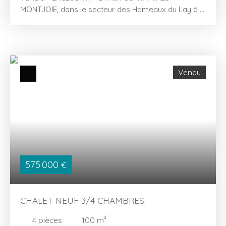
MONTJOIE, dans le secteur des Hameaux du Lay à 5
minutes à piéd de la télécabine, à vendre agréable
studio + cabine de 26,24 m². Il se compose d'une
entrée avec un dégagement, d'une cabine équipée
de 2 lits superposés, d'un WC indépendant , d'une
salle de douche et d'une lumineuse pièce de vie de
Vendu
plus de 14,89 m² donnant sur un balcon bénéficiant
d'une vue dégagée. L'appartement est vendu
meublé avec en dépendance un casier à skis.
575 000
€
CHALET NEUF 3/4 CHAMBRES
4
pièces
100
m²