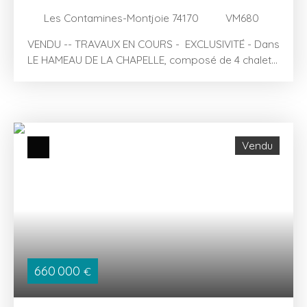
Les Contamines-Montjoie 74170
VM680
VENDU -- TRAVAUX EN COURS - EXCLUSIVITÉ - Dans
LE HAMEAU DE LA CHAPELLE, composé de 4 chalets
individuels neufs aux Contamines-Montjoie, le
CHALET B1 sera bâti sur un terrain de 513m². D'une
surface intérieure totale de 118 m² environ (y
compris le garage), il comprend : - au rez-de-jardin
: une entrée avec placard, une chambre avec
Vendu
placard, une seconde chambre avec salle d'eau
privative et placard, un wc séparé, une seconde
salle d'eau, un local à skis / buanderie, un cellier et
un garage ; - à l'étage : la pièce à vivre bénéficiant
de tout le volume sous toiture, et la troisième
chambre avec salle d'eau / wc privatifs et placard
; Les prestations sont soignées, avec entre autres
à l'extérieur bardage et balcons en mélèze,
660 000
€
gouttières et chutes d'eau pluviales en cuivre, et à
l'intérieur poêle à granulés carrelage 60 x 60 cm ou