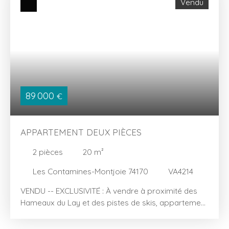
Vendu
89 000
€
APPARTEMENT DEUX PIÈCES
2
pièces
20
m²
Les Contamines-Montjoie 74170
VA4214
VENDU -- EXCLUSIVITÉ : À vendre à proximité des
Hameaux du Lay et des pistes de skis, appartement
de 20,43 m² en excellent état composé d'une
entrée avec placard, du séjour avec cuisine et