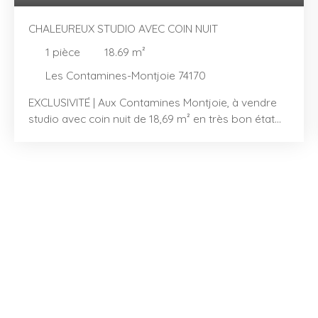
CHALEUREUX STUDIO AVEC COIN NUIT
1
pièce
18.69
m²
Les Contamines-Montjoie 74170
EXCLUSIVITÉ | Aux Contamines Montjoie, à vendre
studio avec coin nuit de 18,69 m² en très bon état
situé aux Hameaux du Lay. Il vous séduira par son
agencement optimisé et sa belle luminosité. Il se
compose d'une entrée avec coin nuit accueillant
deux lits superposés, un coin kitchenette prolongé
d’un espace repas, ainsi qu’un séjour lumineux
ouvrant sur un agréable balcon idéal pour profiter
du calme environnant. Vous y trouverez également
une salle de bain, un wc séparé et des rangements,
parfaitement intégrés pour un confort au quotidien.
Vendu meublé, il dispose aussi d'un casier à skis .
Parking collectif sécurisé par des barrières.