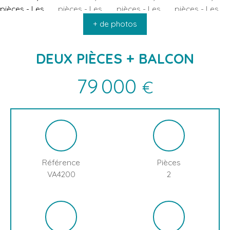
ACCUEIL
ACHETER
VENDRE
INFOS & ACTUALITÉS
L
+ de photos
DEUX PIÈCES + BALCON
79 000
€
Référence
Pièces
VA4200
2