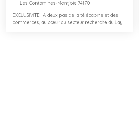
Les Contamines-Montjoie 74170
EXCLUSIVITÉ | À deux pas de la télécabine et des
commerces, au cœur du secteur recherché du Lay
aux Contamines-Montjoie, découvrez ce chaleureux
studio avec coin nuit offrant 27,62 m² fonctionnels.
L’entrée, équipée d’un placard, s’ouvre sur un coin
nuit avec deux lits superposés, idéal pour accueillir
famille ou invités. Un dégagement doté d’un grand
placard dessert une salle de bain, un WC
indépendant, puis une lumineuse pièce de vie
comprenant un coin cuisine et espace dinatoire et
un salon avec accès sur un large balcon exposé
sud et bénéficiant d'une vue dégagée sur
montagnes environnantes. L'appartement est
vendu meublé avec en annexe une cave et un
casier à skis parfaits pour vos séjours à la
montagne.