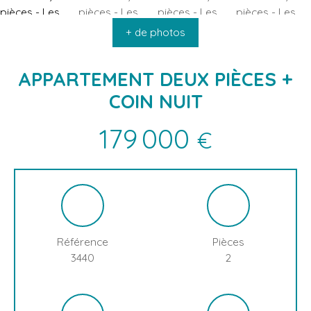
ACCUEIL
ACHETER
VENDRE
INFOS & ACTUALITÉS
L
+ de photos
APPARTEMENT DEUX PIÈCES +
COIN NUIT
179 000
€
Référence
Pièces
3440
2