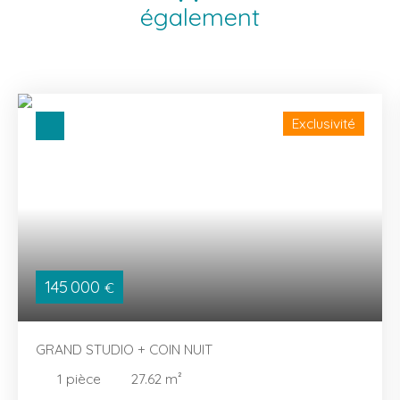
également
Exclusivité
145 000
€
GRAND STUDIO + COIN NUIT
1
pièce
27.62
m²