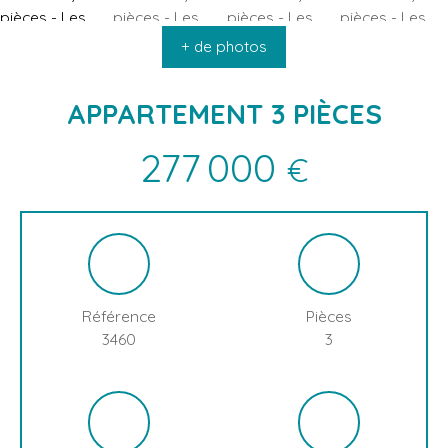
ACCUEIL
ACHETER
VENDRE
INFOS & ACTUALITÉS
L
+ de photos
APPARTEMENT 3 PIÈCES
277 000
€
Référence
Pièces
3460
3