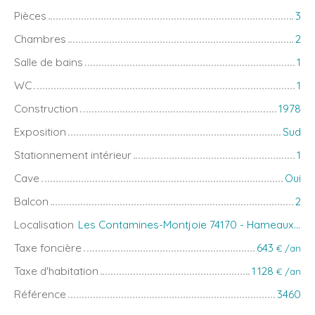
Pièces
3
Chambres
2
Salle de bains
1
WC
1
Construction
1978
Exposition
Sud
Stationnement intérieur
1
Cave
Oui
Balcon
2
Localisation
Les Contamines-Montjoie 74170 - Hameaux du Lay
Taxe foncière
643
€ /an
Taxe d'habitation
1 128
€ /an
Référence
3460