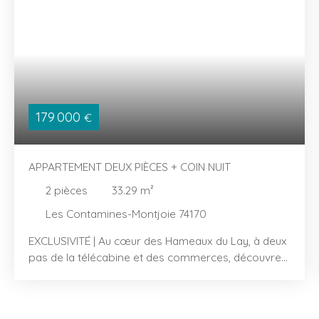
179 000
€
APPARTEMENT DEUX PIÈCES + COIN NUIT
2
pièces
33.29
m²
Les Contamines-Montjoie 74170
EXCLUSIVITÉ | Au cœur des Hameaux du Lay, à deux
pas de la télécabine et des commerces, découvrez
cet appartement de 33,29 m² Loi Carrez offrant un
pied‑à‑terre confortable au cœur des montagnes. Il
se compose d’une entrée avec coin nuit équipé de